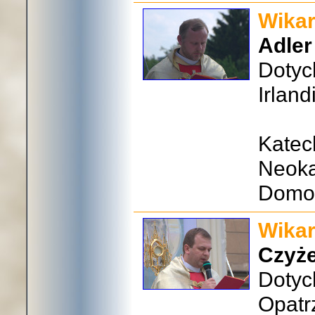
Wikar
Adler
Dotyc
Irlandi
Katec
Neoka
Domow
Wikar
Czyż
Dotyc
Opatr