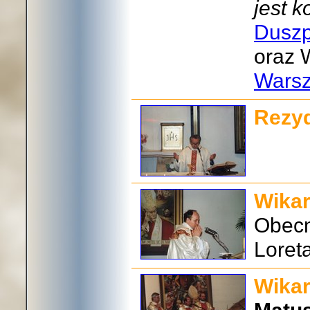
jest 
Duszp
oraz 
Warsz
Rezy
Wikar
Obecn
Loret
Wikar