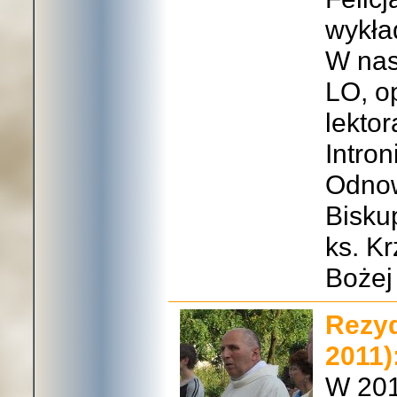
wykła
W nas
LO, op
lekto
Intro
Odnow
Biskup
ks. Kr
Bożej
Rezyd
2011)
W 201