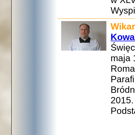
Wyspi
Wikar
Kowa
Święc
maja 
Roman
Paraf
Bródni
2015.
Podst