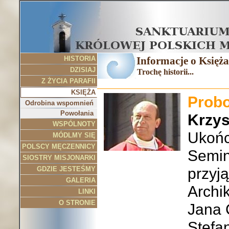
HISTORIA
Informacje o Księż
DZISIAJ
Trochę historii...
Z ŻYCIA PARAFII
KSIĘŻA
Probo
Odrobina wspomnień
Powołania
Krzys
WSPÓLNOTY
Ukońc
MÓDLMY SIĘ
POLSCY MĘCZENNICY
Semin
SIOSTRY MISJONARKI
GDZIE JESTEŚMY
przyj
GALERIA
Archi
LINKI
O STRONIE
Jana 
Stefa