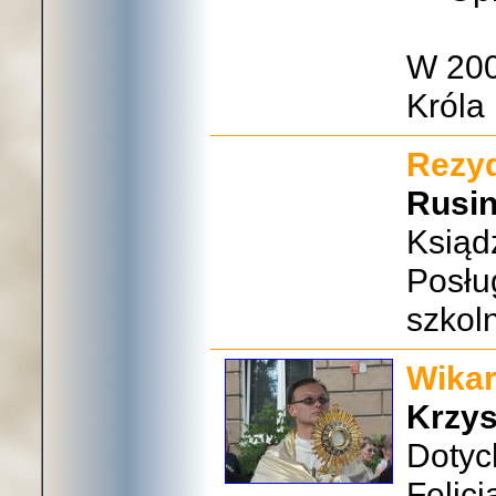
W 200
Króla
Rezyd
Rusi
Ksiądz
Posłu
szkol
Wikar
Krzys
Dotyc
Felic