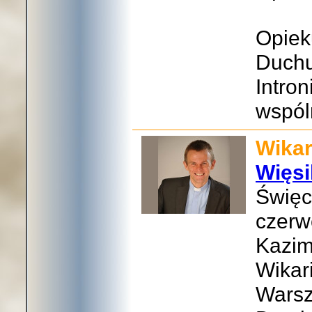
Opiek
Duchu
Intro
wspól
Wikar
Więsi
Święc
czerw
Kazim
Wikar
Warsz