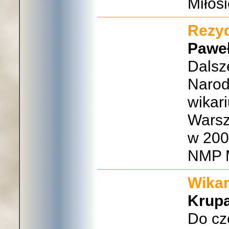
Miłos
Rezyd
Paweł
Dalsze
Narod
wikar
Wars
w 200
NMP M
Wikar
Krup
Do cz