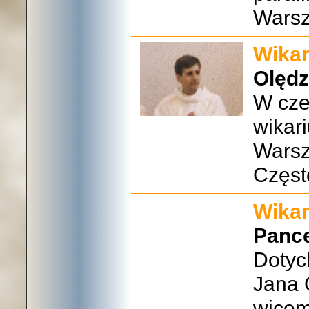
Wars
Wikar
Olędz
W cze
wikar
Warsz
Częst
Wikar
Panc
Dotyc
Jana 
wicem