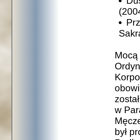
Dus
(200
Pr
Sakr
Mocą 
Ordyn
Korpo
obowią
zosta
w Par
Męcze
był p