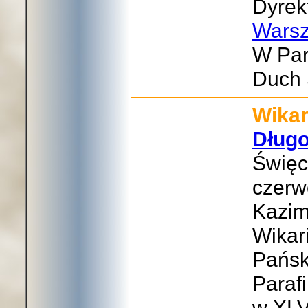
Dyrek
Wars
W Par
Duch 
Wikar
Dług
Święc
czerw
Kazim
Wikar
Pańsk
Parafi
w XLV