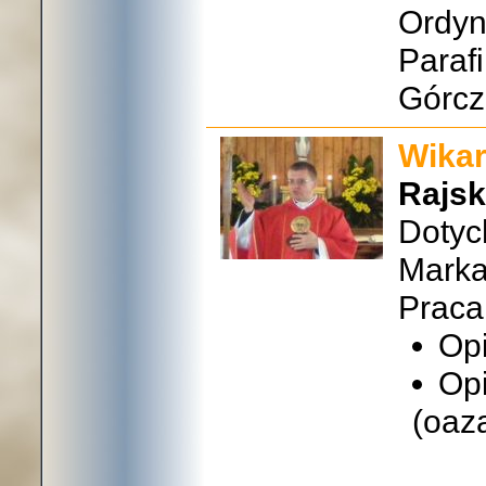
Ordyn
Parafi
Górcz
Wikar
Rajsk
Dotyc
Marka
Praca
Opi
Op
(oaz