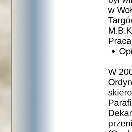
w Woł
Targó
M.B.K
Praca
Opi
W 200
Ordyn
skier
Paraf
Dekan
przen