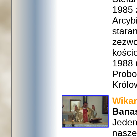
1985 
Arcyb
stara
zezwo
kości
1988 
Probo
Królo
Wikar
Bana
Jeden
naszej