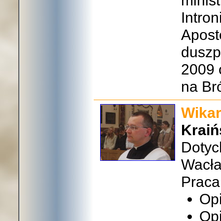
minist
Intro
Aposto
duszp
2009 
na Br
Wikar
Kraiń
Dotyc
Wacła
Praca 
Op
Op