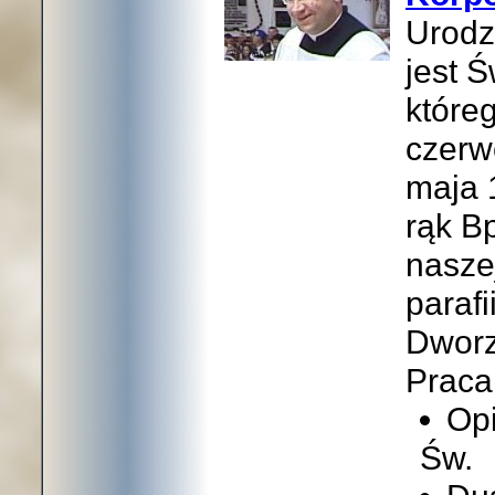
Urodz
jest 
które
czerw
maja 
rąk B
naszej
paraf
Dworz
Praca 
Op
Św.