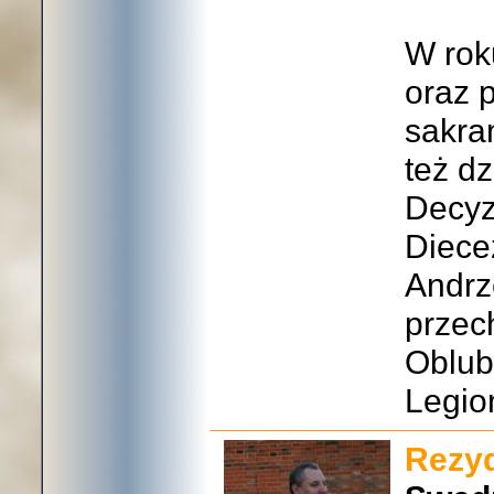
W rok
oraz 
sakra
też dz
Decyz
Diece
Andrz
przec
Oblub
Legio
Rezyd