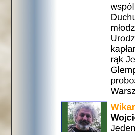
wspól
Duchu
młodz
Urodz
kapła
rąk J
Glemp
probo
Warsz
Wikar
Wojci
Jeden