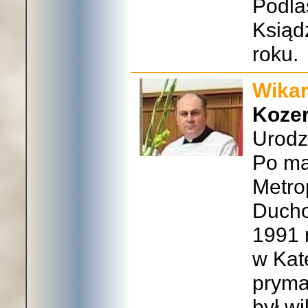
Podla
Ksiąd
roku.
Wikar
Koze
Urodz
Po ma
Metro
Ducho
1991 
w Kate
pryma
był w