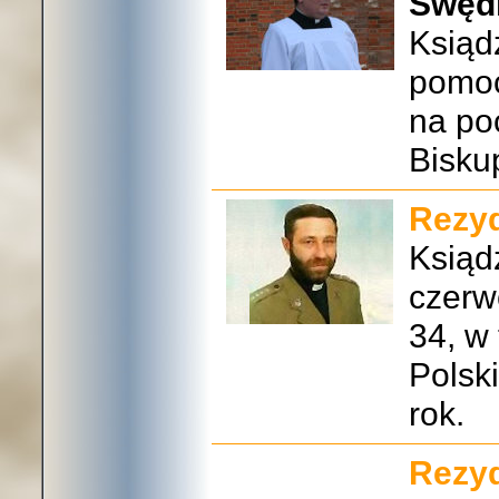
Swęd
Ksiąd
pomoc
na po
Bisku
Rezyd
Ksiąd
czerw
34, w
Polski
rok.
Rezyd