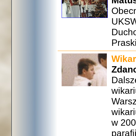
Matu
Obecni
UKSW
Ducho
Praski
Wikar
Zdan
Dalsz
wikari
Warsz
wikari
w 200
paraf