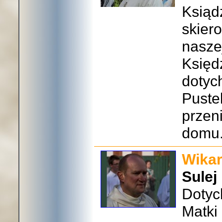
Ksiąd
skier
nasze
Księd
dotyc
Pustel
przen
domu
Wikar
Sulej
Dotyc
Matki