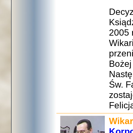
Decyz
Ksiąd
2005 
Wikari
przeni
Bożej
Nastę
Św. F
zosta
Felic
Wikar
Korp