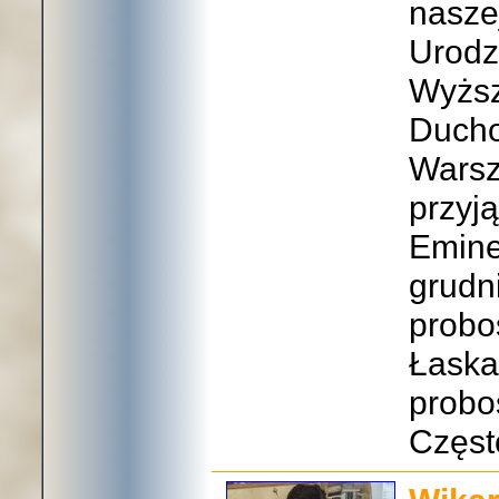
naszej
Urodz
Wyższ
Ducho
Warsz
przyj
Emine
grudn
probo
Łaska
probo
Częst