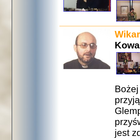
Wikar
Kowa
Bożej
przyją
Glemp
przyś
jest z