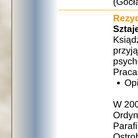
(Gocł
Rezyd
Sztaj
Ksiąd
przyj
psych
Praca
Op
W 200
Ordyn
Paraf
Ostro