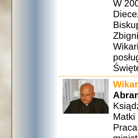
W 200
Diece
Bisku
Zbign
Wikar
posług
Święt
Wikar
Abra
Ksiądz
Matki 
Praca