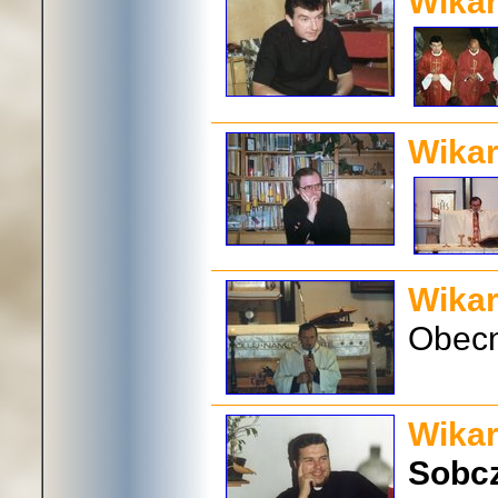
Wikar
Wikar
Wikar
Obecn
Wikar
Sobc