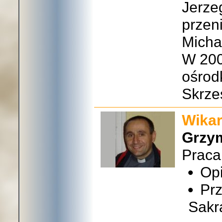
Jerze
przeni
Micha
W 200
ośrod
Skrze
Wikar
Grzy
Praca
Opi
Pr
Sakr