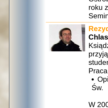
roku 
Semi
Rezyd
Chlas
Ksiąd
przyją
stude
Praca
Op
Św.
W 200